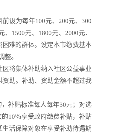
目前设为每年
100
元、
200
元、
300
元、
1500
元、
1800
元、
2000
元、
费困难的群体。设定本市缴费基本
调整。
社区将集体补助纳入社区公益事业
供资助。补助、资助金额不超过我
的，补贴标准每人每年
30
元；对选
次的
10
％享受政府缴费补贴，补贴
低生活保障对象在享受补助待遇期