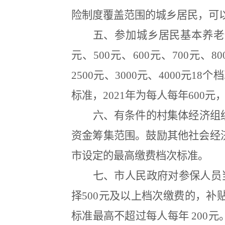
险制度覆盖范围的城乡居民，可
五、参加城乡居民基本养老
元、
500
元、
600
元、
700
元、
80
2500
元、
3000
元、
4000
元
18
个档
标准，
2021
年为每人每年
600
元
六、有条件的村集体经济组
资金筹集范围。鼓励其他社会经
市设定的最高缴费档次标准。
七、市人民政府对参保人员
择
500
元及以上档次缴费的，补
标准最高不超过每人每年
200
元