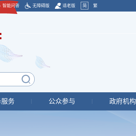
智能问答
无障碍版
适老版
简
繁
府
务服务
公众参与
政府机构