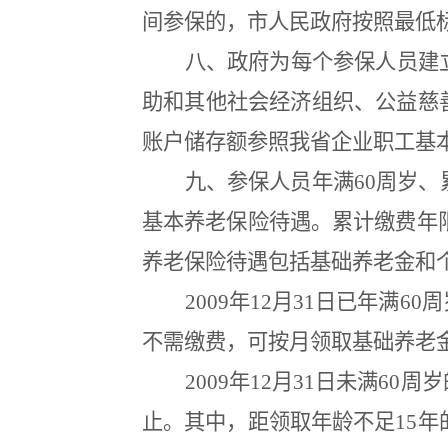
间参保的，市人民政府按照最低
八、政府为每个参保人员建
助和其他社会经济组织、公益慈
账户储存额参照我省企业职工基
九、参保人员年满
60
周岁、
基本养老保险待遇。累计缴费年
养老保险待遇包括基础养老金和
2009
年
12
月
31
日已年满
60
周
不需缴费，可按月领取基础养老
2009
年
12
月
31
日未满
60
周岁
止。其中，距领取年龄不足
15
年