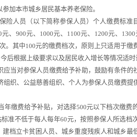
以参加本市城乡居民基本养老保险。
保险人员（以下简称参保人员）个人缴费标准
0
元、
900
元、
1000
元、
1100
元、
1200
元、
1300
次。其中
100
元的缴费档次，原则上只适用于缴
，今后根据上级要求以及居民收入增长等情况适时
织应当对参保人员缴费给予补助，鼓励有条件的
济组织、公益慈善组织、个人为参保人员缴费提
当年缴费给予补贴，对选择
500
元以下档次缴费
贴标准不低于每人每年
60
元，按照参保人所选档
。建档立卡贫困人员、城乡重度残疾人和城乡最