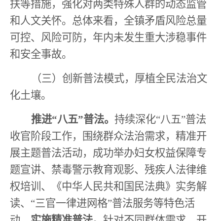
扶等措施，强化对两类特殊人群的动态监管
和人文关怀。总体来看，全镇矛盾风险总量
可控、风险可防，年内未发生重大涉稳事件
和安全事故。
（三）创新普法模式，厚植全民法治文
化土壤。
推进
“
八五
”
普法。
持续深化
“
八五
”
普法
收官阶段工作，围绕群众法治需求，精准开
展主题普法活动，成功举办妇女权益保障专
题宣讲、禁毒警示教育观影、残疾人法律维
权培训、《中华人民共和国民法典》实务解
读、
“
三官一律进网格
”
普法服务等特色活
动。
实施精准普法。
针对不同群体需求，开