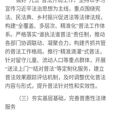
做好
“
九五
”
普法开局工作，坚持以学习
宣传习近平法治思想为主线，重点围绕宪
法、民法典、乡村振兴促进法等法律法规，
构建
“
全覆盖、多层次、精准化
”
普法工作体
系。严格落实
“
谁执法谁普法
”
责任制，推动
各部门协调联动、凝聚合力，构建齐抓共管
的普法工作格局。推行
“
精准滴灌
”
式普法，
针对留守儿童、流动人口等重点群体，开展
“
送法上门
”“
结对普法
”
等定制化服务，建立
普法效果跟踪评估机制，及时调整优化普法
内容与形式，提升普法针对性和实效性。
（三）夯实基层基础，完善普惠性法律
服务