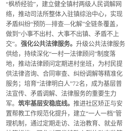
“
枫桥经验
”
，建立健全镇村两级人民调解网
络，推动司法所整体入驻镇综治中心，实现
矛盾纠纷
“
预防
—
排查
—
化解
”
全链条覆盖，
做到
“
小事不出村、大事不出镇、矛盾不上
交
”
。
强化公共法律服务。
升级公共法律服务
供给，持续深化
“
一村一法律顾问
”
制度落
地，推动法律顾问定期进村坐班，为村民提
供法律咨询、合同审查、纠纷调解等精准化
服务；培育
“
法律明白人
”72
名，成为基层普
法宣传、矛盾调解、法律服务的重要生力
军。
筑牢基层安稳底线。
推进社区矫正与安
置帮教工作规范化提升，建立
“
一人一档
”
管
理机制，通过定期走访、
法治教育
、就业帮