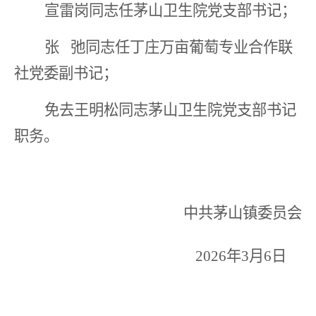
宣雷岗
同志任
茅山卫生院党支部
书记；
张
弛同志任
丁庄万亩葡萄专业合作联
社党委
副书记；
免去
王明松
同志
茅山卫生院党支部
书记
职务。
中共茅山镇委员会
2026
年
3
月
6
日