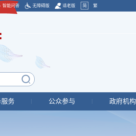
智能问答
无障碍版
适老版
简
繁
府
务服务
公众参与
政府机构