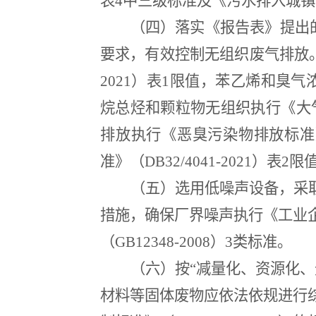
表
4
中三级标准及《污水排入城镇
（四）落实《报告表》提出
要求，有效控制无组织废气排放
2021
）表
1
限值，苯乙烯和臭气
烷总烃和颗粒物无组织执行《大
排放执行《恶臭污染物排放标准
准》（
DB32/4041-2021
）表
2
限
（五）选用低噪声设备，采
措施，确保厂界噪声执行《工业
（
GB12348-2008
）
3
类标准。
（六）按“减量化、资源化
材料等固体废物应依法依规进行