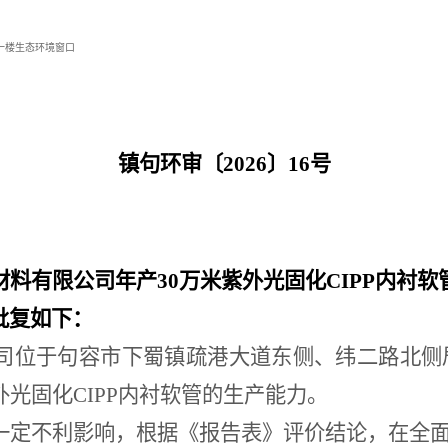
一楼生态环境窗口
镇句环审〔
2026
〕
16
号
材料有限公司年产
30
万米紫外光固化
CIPP
内衬软
批复如下：
司位于句容市下蜀镇疏港大道东侧、纬二路北侧
外光固化
CIPP
内衬软管的生产能力。
一定不利影响，根据《报告表》评价结论，在全