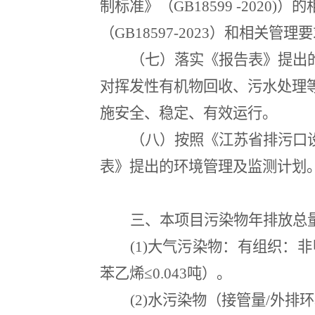
制标准》（
GB18599 -2020)
）的
（
GB18597-2023
）和相关管理要
（七）落实《报告表》提出
对挥发性有机物回收、污水处理
施安全、稳定、有效运行。
（八）按照《江苏省排污口
表》提出的环境管理及监测计划
三、本项目污染物年排放总
(1)
大气污染物：有组织：非
苯乙烯≤
0.043
吨）。
(2)
水污染物（接管量
/
外排环