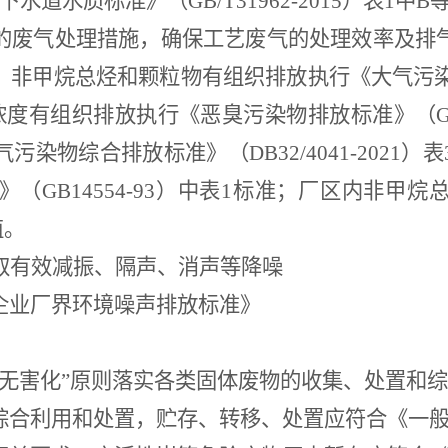
下水道水质标准》（
GB/T31962-2015
）表
1
中
B
的废气处理措施，确保工艺废气的处理效率及排
。非甲烷总烃和颗粒物有组织排放执行《大气污
浓度有组织排放执行《恶臭污染物排放标准》（
G
气污染物综合排放标准》（
DB32/4041-2021
）表
》（
GB14554-93
）中表
1
标准；厂区内非甲烷
值。
取有效减振、隔声、消声等降噪
企业厂界环境噪声排放标准》
、无害化”原则落实各类固体废物的收集、处置和
综合利用和处置，贮存、转移、处置应符合《一