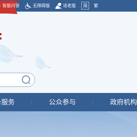
智能问答
无障碍版
适老版
简
繁
府
务服务
公众参与
政府机构