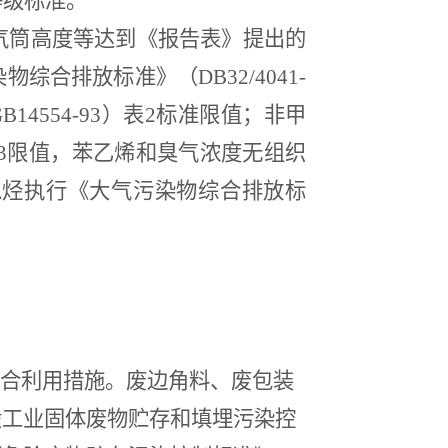
等级标准。
气筒高度等达到《报告表》提出的
染物综合排放标准》（
DB32/4041-
B14554-93
）表
2
标准限值；非甲
3
限值，苯乙烯和臭气浓度无组织
总烃执行《大气污染物综合排放标
综合利用措施。废边角料、废包装
般工业固体废物贮存和填埋污染控