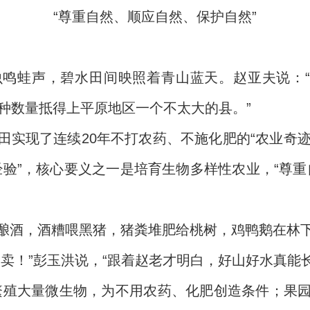
“尊重自然、顺应自然、保护自然”
鸣蛙声，碧水田间映照着青山蓝天。赵亚夫说：“稻
种数量抵得上平原地区一个不太大的县。”
实现了连续20年不打农药、不施化肥的“农业奇迹
经验”，核心要义之一是培育生物多样性农业，“尊重
酿酒，酒糟喂黑猪，猪粪堆肥给桃树，鸡鸭鹅在林
卖！”彭玉洪说，“跟着赵老才明白，好山好水真能
繁殖大量微生物，为不用农药、化肥创造条件；果