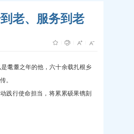
干到老、服务到老
已是耄耋之年的他，六十余载扎根乡
流传。
行动践行使命担当，将累累硕果镌刻