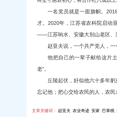
终坚守惠农初心，将合作社八成以上
一名党员就是一面旗帜。20
才。2020年，江苏省农科院启
——江苏响水、安徽大别山老区、
赵亚夫说，一个共产党人，一
他把自己的一辈子献给这片土
老”。
丘陵起伏，好似他六十多年躬
忘记他；把心交给农民的人，农民
文章关键词：
赵亚夫
农业奇迹
安家
巴掌桃