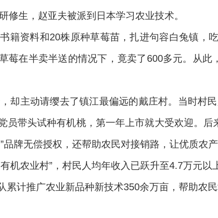
批研修生，赵亚夫被派到日本学习农业技术。
业书籍资料和20株原种草莓苗，扎进句容白兔镇，
草莓在半卖半送的情况下，竟卖了600多元。从此，
龄，却主动请缨去了镇江最偏远的戴庄村。当时村民
党员带头试种有机桃，第一年上市就大受欢迎。后来
夫”品牌无偿授权，还帮助农民对接销路，让优质农
有机农业村”，村民人均年收入已跃升至4.7万元以
累计推广农业新品种新技术350余万亩，帮助农民