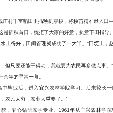
节，戴庄村千亩稻田里插秧机穿梭，将秧苗精准栽入田
这是插秧首日，婉拒了大家的好意，执意下田指导
上水上得好，田间管理就成功了一大半。”田埂上，
差，但只要还能干得动，我就要为农民再多做点事。
十余年的寻常一幕。
58年高中毕业后，进入宜兴农林学院学习。后来较长
苦，农民太穷，农业太重要了。”
貌，潜心钻研农学专业。1961年从宜兴农林学