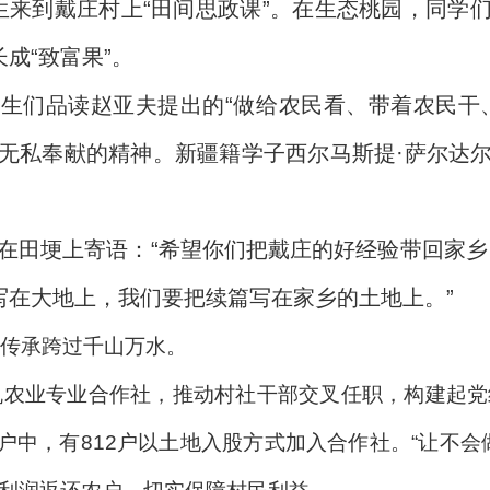
生来到戴庄村上“田间思政课”。在生态桃园，同学
成“致富果”。
生们品读赵亚夫提出的“做给农民看、带着农民干
无私奉献的精神。新疆籍学子西尔马斯提·萨尔达
站在田埂上寄语：“希望你们把戴庄的好经验带回家乡
写在大地上，我们要把续篇写在家乡的土地上。”
传承跨过千山万水。
机农业专业合作社，推动村社干部交叉任职，构建起党
户中，有812户以土地入股方式加入合作社。“让不