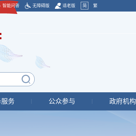
智能问答
无障碍版
适老版
简
繁
府
务服务
公众参与
政府机构