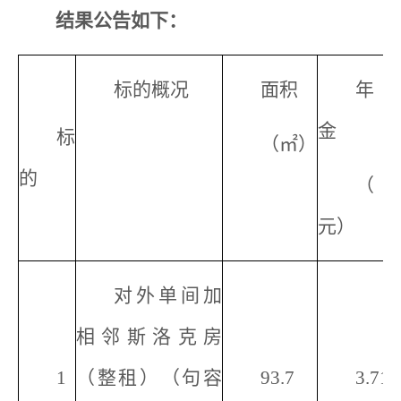
结果公告如下：
标的概况
面积
年
金
标
（㎡）
的
（
元）
对外单间加
相邻斯洛克房
1
（整租）（句容
93.7
3.71