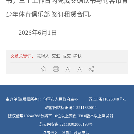
书，三个工作日内凭成交确认书与句容市青
少年体育俱乐部 签订租赁合同。
2026年6月1日
文章关键词：
竞得人
交汇
成交
确认
主办单位(版权所有)：句容市人民政府主办
苏ICP备11026848号-1
政府网站标识码：3211830011
建议使用1024×768分辨率 16位以上颜色 IE8.0版本以上浏览器
苏公网安备 32118302000193号
点击进入：
各部门联系电话