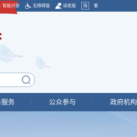
智能问答
无障碍版
适老版
简
繁
府
务服务
公众参与
政府机构