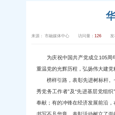
来源：
市融媒体中心
访问量：
126
发
为庆祝中国共产党成立105
重温党的光辉历程，弘扬伟大建党
榜样引路，表彰先进树标杆。七
秀党务工作者”及“先进基层党组
奉献；有的冲锋在经济发展前沿，
书写不凡华章。表彰活动树立了崇