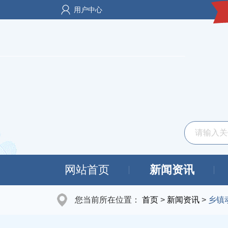
用户中心
网站首页
新闻资讯
您当前所在位置：
首页
>
新闻资讯
>
乡镇