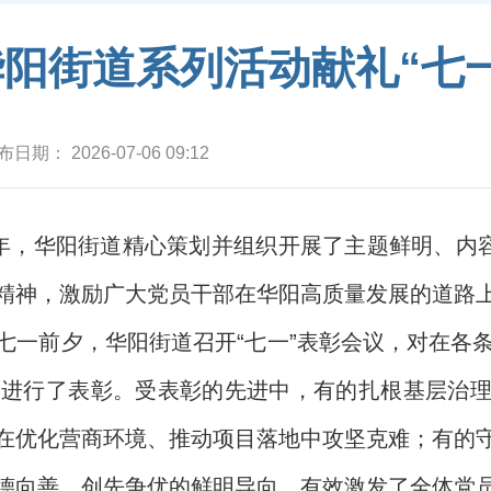
华阳街道系列活动献礼“七一
布日期：
2026-07-06 09:12
周年，华阳街道精心策划并组织开展了主题鲜明、内容
精神，激励广大党员干部在华阳高质量发展的道路
一前夕，华阳街道召开“七一”表彰会议，对在各条
织”进行了表彰。受表彰的先进中，有的扎根基层治
在优化营商环境、推动项目落地中攻坚克难；有的
德向善、创先争优的鲜明导向，有效激发了全体党