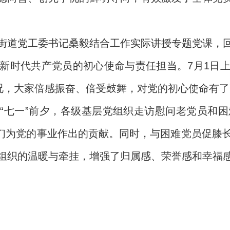
街道党工委书记桑毅结合工作实际讲授专题党课，
新时代共产党员的初心使命与责任担当。7月1日
实况，大家倍感振奋、倍受鼓舞，对党的初心使命有
“七一”前夕，各级基层党组织走访慰问老党员和困
谢他们为党的事业作出的贡献。同时，与困难党员促膝
组织的温暖与牵挂，增强了归属感、荣誉感和幸福