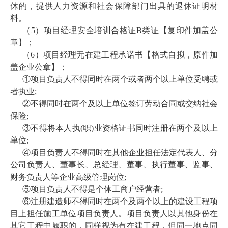
休的，提供人力资源和社会保障部门出具的退休证明材
料。
（
5）项目经理安全培训合格证B类证【复印件
加盖公
章
】；
（
6）项目经理无在建工程承诺书【
格式自拟，原件加
盖企业公章
】；
①
项目负责人不得同时在两个或者两个以上单位受聘或
者执业
;
②
不得同时在两个及以上单位签订劳动合同或交纳社会
保险
;
③
不得将本人执
(职)业资格证书同时注册在两个及以上
单位;
④
项目负责人不得同时在其他企业担任法定代表人、分
公司负责人、董事长、总经理、董事、执行董事、监事、
财务负责人等企业高级管理岗位
;
⑤
项目负责人不得是个体工商户经营者
;
⑥
注册建造师不得同时在两个及两个以上的建设工程项
目上担任施工单位项目负责人。项目负责人以其他身份在
其它工程中履职的，同样视为有在建工程，但同一地点同