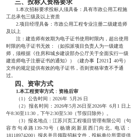
三、
投标人资格要求
1.
本次招标要求投标人须具备：具有
市政公用
工程施
工总承包
三级及以上资质
2.
项目经理具备：
市政公用工程专业
注册二级建造师
及以上
注
：
建造师有效期为电子证书使用时限内，超出使用
时限的电子证书无效：（如拟派项目负责人为一级建造
师，须根据《住房和城乡建设部办公厅关于全面实行一级
建造师电子注册证书的通知》）（建办事【
2021】40号）
文件的规定提供有效的电子证书，否则资格审查不予通
过
。
四、
资审方式
1.
本工程资审方式
：
资格后审
（
1）公告时间：
2026
年
5
月
26
日
（
2）报名时间：
2026
年
5
月
26
日至
2026
年
6
月
1
日上
午
8:30至11:30，下午2:30至
5:30（节假日除外）。
（
3）报名地点：
江苏川页工程项目管理有限公司
（
句
容市句卓路
139-70号（杨塘岗新居西门向北
,
电话：
18118974200
）报名并且领取招标文件，
投标单位所需提供