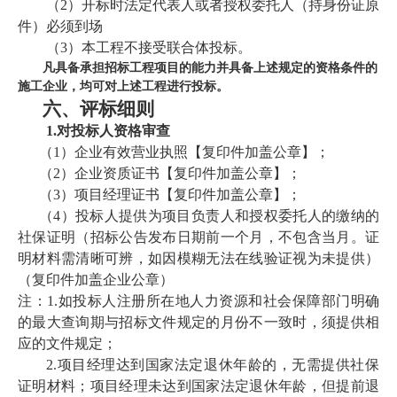
（
2）开标时法定代表人或者授权委托人（持身份证原
件）必须到场
（
3）本工程不接受联合体投标。
凡具备承担招标工程项目的能力并具备上述规定的资格条件的
施工企业，均可对上述工程进行投标。
六、
评标细则
1.
对投标人资格审查
（
1）企业有效营业执照【复印件
加盖公章
】；
（
2）企业资质证书【复印件
加盖公章
】；
（
3）项目经理证书【复印件
加盖公章
】；
（
4）投标人提供为项目负责人和授权委托人的缴纳的
社保证明
（
招标公告发布日期前一个月，不包含当月
。
证
明材料需清晰可辨，如因模糊无法在线验证视为未提供
）
（
复印件加盖企业公章）
注：
1.如投标人注册所在地人力资源和社会保障部门明确
的最大查询期与招标文件规定的月份不一致时，须提供相
应的文件规定；
2.项目经理达到国家法定退休年龄的，无需提供社保
证明材料；项目经理未达到国家法定退休年龄，但提前退