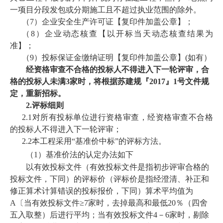
一项目分段发包或分期施工且不超过执业范围的除外。
（
7）企业安全生产许可证【复印件
加盖公章
】；
（
8
）
企业动态核查
【
以开标当天动态核查结果为
准
】
；
（
9
）投标保证金缴纳证明
【
复印件加盖公章
】
(如有）
经资格审查不合格的投标人不得进入下一轮评审，合
格的投标人未满
3家时，将根据苏建规『2017』1号文件规
定，重新招标。
2.
评标细则
2.1
对所有投标单位进行资格审查，经资格审查不合格
的投标人不得进入下一轮评审；
2.2
本工程采用
“基准价中标”的评标方法。
（
1
）
基准价法
的认定办法如下
以有效投标文件（有效投标文件是指初步评审合格的
投标文件，下同）的评标价（评标价是指经澄清、补正和
修正算术计算错误的投标报价，下同）算术平均值为
A〔当有效投标文件≥7家时，去掉最高和最低20％（四舍
五入取整）后进行平均；当有效投标文件4－6家时，剔除