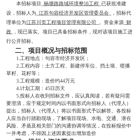
本招标项目
杨塘路路域环境整治工程
已获批准建
设，招标人为
江苏句容经济开发区管理委员会
，
招标
代
理
单位
为
江苏川页工程项目管理有限公司
。
资金来源
财
政
，现已落实。
项目已具备招标条件，现对该项目施工进
行公开招标。
二、
项目概况与招标范围
1.
工程地点：句容
市经济开发区；
2.
工程内容：土方工程、新建停车位、挡土墙、喷播
草籽、花籽等；
3.
工程规模：造价约
44万
元
4.
计划工期：
45
日历天
5.
投标人在收到招标文件，应认真阅读，若有疑问需
要澄清，应于规定时间内以书面形式向招标人（代理人）
提出，招标人（代理人）将以书面形式予以解答。各投标
人应当自行踏勘现场，了解项目现场、水电、交通、潜在
风险、矛盾及相关部门的沟通协调等情况，在投标报价中
一并考虑，不得因上述因素提出增加造价