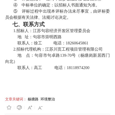
④
中标单位的确定：以招标人书面通知为准。
⑤
评标过程中出现本评标办法未尽事宜，由评标委
员会根据有关法律、法规讨论决定
。
七、
联系方式
1.
招标人：
江苏
句容经济开发区管理委员会
地
址：句容市
崇明西路
联系人：
徐工
电话：1
8260645861
2.
招标代理机构：
江苏川页工程项目管理有限公司
地
点：
句容市句卓路
139-70号（杨塘岗新居西门
向北）
联系人：
高
工
电话：
18118974200
文章关键词：
杨塘路
环境整治