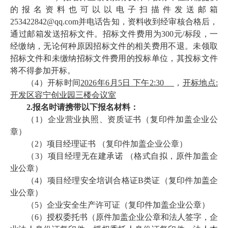
的报名资料也可以以电子扫描件发送邮箱
253422842
@qq.com并电话告知，资料收到经审核合格后，
通过邮箱发送招标文件
。
招标文件
费用为
300元/标段，一
经缴纳，无论何种原因招标文件的相关费用不退。未领取
招标文件和未缴纳招标文件费用的投标单位，其投标文件
将不得参加开标。
（
4）开标时间
2026
年
6
月
5
日
下午2:30
，
开标地点
:
开发区容宁创业园
三
楼会议室
2.
报名时请携带以下报名材料：
（
1）企业营业执照、资质证书（复印件加盖企业公
章）
（
2）项目经理证书 （复印件加盖企业公章）
（
3）项目经理无在建承诺 （格式自拟，原件加盖企
业公章）
（
4）项目经理安全培训合格证B类证（复印件加盖企
业公章）
（
5）企业安全生产许可证（复印件加盖企业公章）
（
6）授权委托书（原件加盖企业公章和法人签字，企