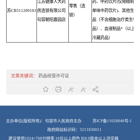
江苏健康人大药
药、中药饮片(仅限精制包
零售（连
苏CB511200103
房连锁有限公司
单味中药饮片)、其他生物
锁）
句容朝阳嘉园店
品（不含细胞治疗类生物
品）、血液制品*（以上含
冷藏药品）
文章关键词：
药品经营许可证
主办单位(版权所有)：句容市人民政府主办
苏ICP备11026848号-1
政府网站标识码：3211830011
建议使用1024×768分辨率 16位以上颜色 IE8.0版本以上浏览器