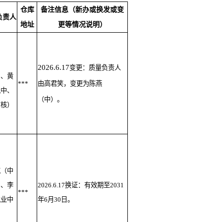
仓库
备注信息（新办或换发或变
负责人
地址
更等情况说明）
2026.6.17
变更：质量负责人
）、黄
***
由高君笑，变更为陈燕
执中、
（中）。
审核）
花（中
）、李
2026.6.17换证：有效期至2031
***
执业中
年6月30日。
）