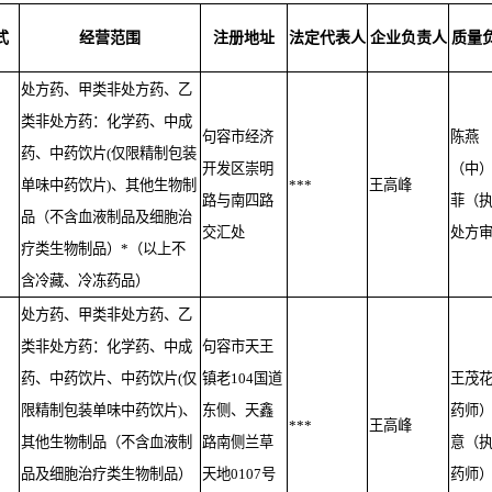
式
经营范围
注册地址
法定代表人
企业负责人
质量
处方药、甲类非处方药、乙
类非处方药：化学药、中成
句容市经济
陈燕
药、中药饮片(仅限精制包装
开发区崇明
（中
单味中药饮片)、其他生物制
***
王高峰
路与南四路
菲（
品（不含血液制品及细胞治
交汇处
处方
疗类生物制品）*（以上不
含冷藏、冷冻药品）
处方药、甲类非处方药、乙
类非处方药：化学药、中成
句容市天王
药、中药饮片、中药饮片(仅
镇老104国道
王茂
限精制包装单味中药饮片)、
东侧、天鑫
药师
***
王高峰
其他生物制品（不含血液制
路南侧兰草
意（
品及细胞治疗类生物制品）
天地0107号
药师