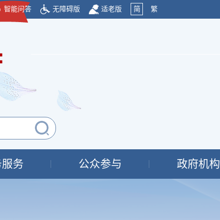
智能问答
无障碍版
适老版
简
繁
府
务服务
公众参与
政府机构