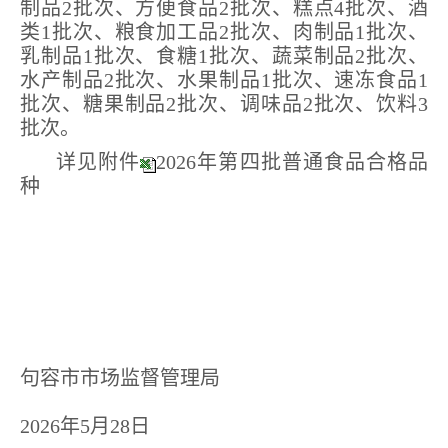
制品
2
批次、方便食品
2
批次、糕点
4
批次、酒
类
1
批次、粮食加工品
2
批次、肉制品
1
批次、
乳制品
1
批次、食糖
1
批次、蔬菜制品
2
批次、
水产制品
2
批次、水果制品
1
批次、速冻食品
1
批次、糖果制品
2
批次、调味品
2
批次、饮料
3
批次。
详见附件
2026年第四批普通食品合格品
种
句容市市场监督管理局
2026年5月28日