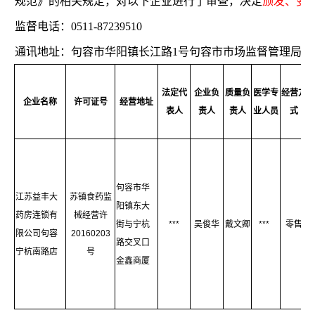
规范》的相关规定，对以下企业进行了审查，决定
颁发、变
监督电话：0511-87239510
通讯地址：句容市华阳镇长江路1号句容市市场监督管理局
法定代
企业负
质量负
医学专
经营方
企业名称
许可证号
经营地址
表人
责人
责人
业人员
式
句容市华
江苏益丰大
苏镇食药监
阳镇东大
6
药房连锁有
械经营许
街与宁杭
***
吴俊华
戴文卿
***
零售
限公司句容
20160203
路交叉口
宁杭南路店
号
金鑫商厦