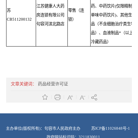
江苏健康人大药
药、中药饮片(仅限精制包
苏
零售（连
房连锁有限公司
单味中药饮片)、其他生物
C
B511200132
锁）
句容河滨北路店
品（不含细胞治疗类生物
品）、血液制品*（以上含
冷藏药品）
文章关键词：
药品经营许可证
主办单位(版权所有)：句容市人民政府主办
苏ICP备11026848号-1
政府网站标识码：3211830011