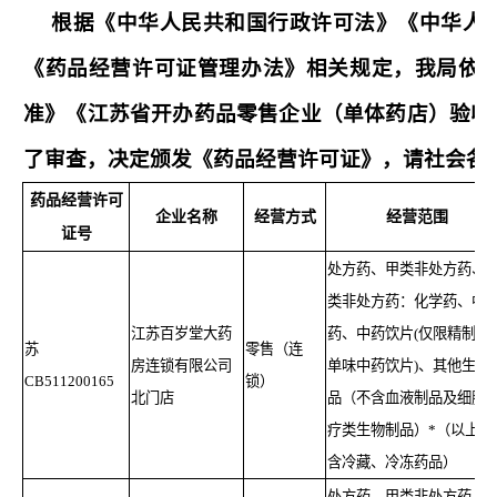
根据《中华人民共和国行政许可法》《中华人
《药品经营许可证管理办法》相关规定，我局依
准》《江苏省开办药品零售企业（单体药店）验收
了审查，决定颁发《药品经营许可证》，请社会各
药品经营许可
企业名称
经营方式
经营范围
证号
处方药、甲类非处方药、
类非处方药：化学药、中
江苏百岁堂大药
药、中药饮片(仅限精制包
苏
零售（连
房连锁有限公司
单味中药饮片)、其他生物
CB511200165
锁）
北门店
品（不含血液制品及细胞
疗类生物制品）*（以上不
含冷藏、冷冻药品）
处方药、甲类非处方药、