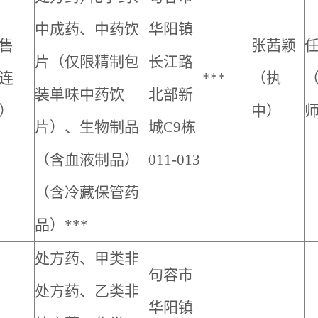
中成药、中药饮
华阳镇
售
张茜颖
片（仅限精制包
长江路
连
***
（执
装单味中药饮
北部新
）
中）
片）、
生物制品
城C9栋
（含血液制品）
011-013
（含冷藏保管药
品）***
处方药、甲类非
句容市
处方药、乙类非
华阳镇