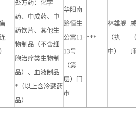
处方药：化学
华阳南
药、中成药、中
售
路恒生
林雄舰
药饮片、其他生
连
公寓11-
***
（执
物制品（不含细
）
13号
中）
胞治疗类生物制
（第一
品）、血液制品
层）门
*（以上含冷藏药
市
品）