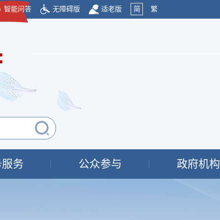
智能问答
无障碍版
适老版
简
繁
府
务服务
公众参与
政府机构