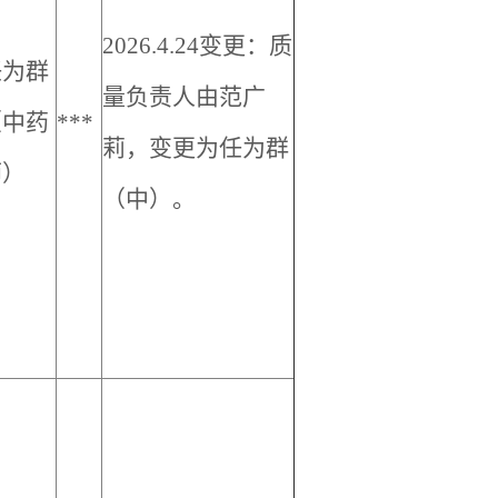
2026.4.24
变更：质
任为群
量负责人由范广
（中药
***
莉，变更为任为群
师）
（中）。