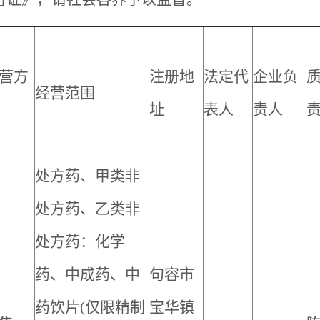
营方
注册地
法定代
企业负
经营范围
址
表人
责人
处方药、甲类非
处方药、乙类非
处方药：化学
药、中成药、中
句容市
药饮片
(
仅限精制
宝华镇