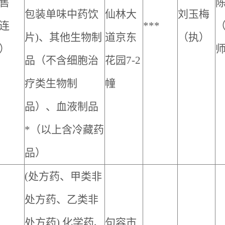
售
包装单味中药饮
仙林大
刘玉梅
连
***
片
)
、其他生物制
道京东
（执）
）
品（不含细胞治
花园7-2
疗类生物制
幢
品）、血液制品
*
（以上含冷藏药
品）
(处方药、甲类非
处方药、乙类非
处方药) 化学药、
句容市