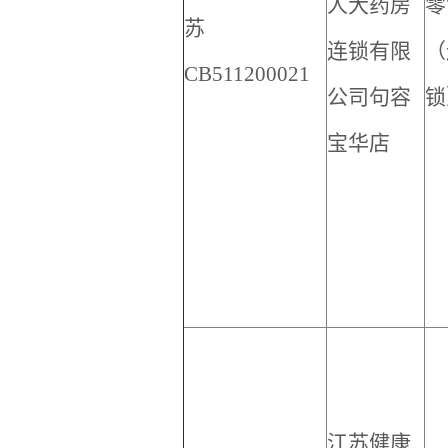
人大药房
零
苏
连锁有限
（
CB511200021
公司句容
锁
宝华店
江苏健康