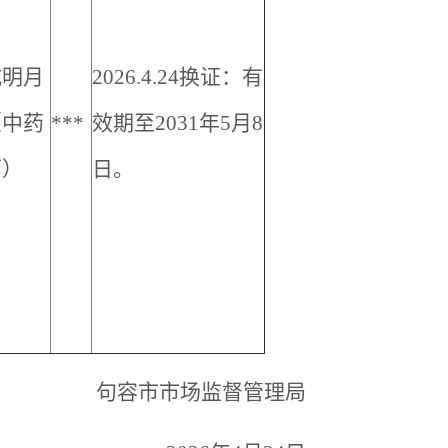
戚明月
2026.4.24
换证：有
（中药
***
效期至
2031
年
5
月
8
师）
日。
句容市市场监督管理局