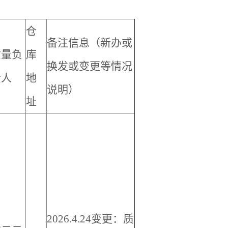
仓
备注信息（新办或
质量负
库
换发或变更等情况
责人
地
说明）
址
2026.4.24
变更：质