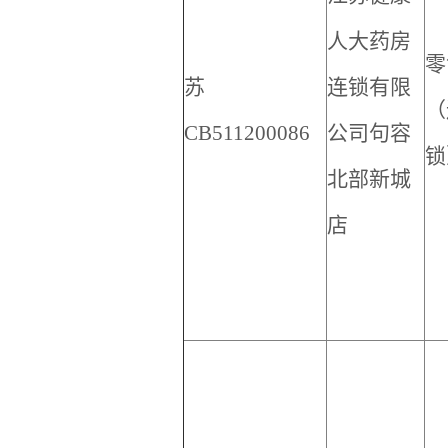
人大药房
零
苏
连锁有限
（
CB511200086
公司句容
锁
北部新城
店