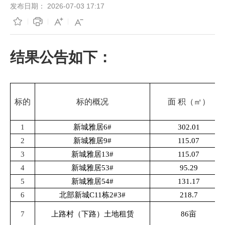
发布日期：
2026-07-03 17:17
结果公告如下：
标的
标的概况
面
积（㎡）
1
新城雅居
6#
302.01
2
新城雅居
9#
115.07
3
新城雅居
13#
115.07
4
新城雅居
53#
95.29
5
新城雅居
54#
1
3
1.17
6
北部新城
C11栋2#3#
218.7
7
上路村（下路）土地租赁
86亩