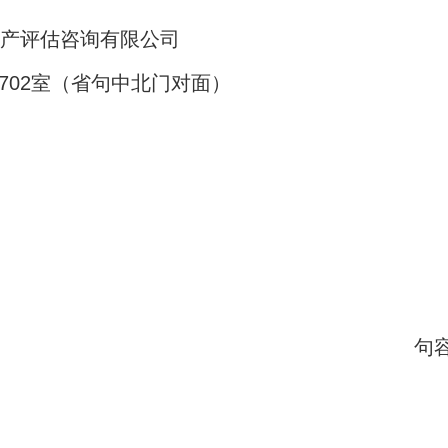
地产评估咨询有限公司
幢702室（省句中北门对面）
麓文化投资有
6年05月2