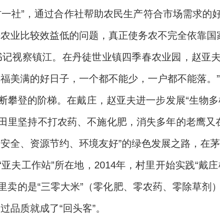
村一社”，通过合作社帮助农民生产符合市场需求的
决农业比较效益低的问题，真正使务农不完全依靠国
平总书记视察镇江。在丹徒世业镇四季春农业园，赵
幸福美满的好日子，一个都不能少，一户都不能落。”
断攀登的阶梯。在戴庄，赵亚夫进一步发展“生物多
田里坚持不打农药、不施化肥，消失多年的老鹰又在
品安全、资源节约、环境友好”的绿色发展之路，在
亚夫工作站”所在地，2014年，村里开始实践“戴
卖的是“三零大米”（零化肥、零农药、零除草剂）
过品质就成了“回头客”。