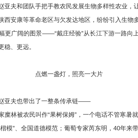
赵亚夫和团队手把手教农民发展生物多样性农业，
陕西安康等革命老区与欠发达地区，纷纷引入生物
幅更广阔的图景——“戴庄经验”从长江下游一路向
更稳、更远。
点燃一盏灯，照亮一大片
赵亚夫也带出了一整条传承链——
糜林被农民叫作“果树保姆”，一个电话不管寒暑就
楷模”、全国道德模范；葡萄专家芮东明，40年来带