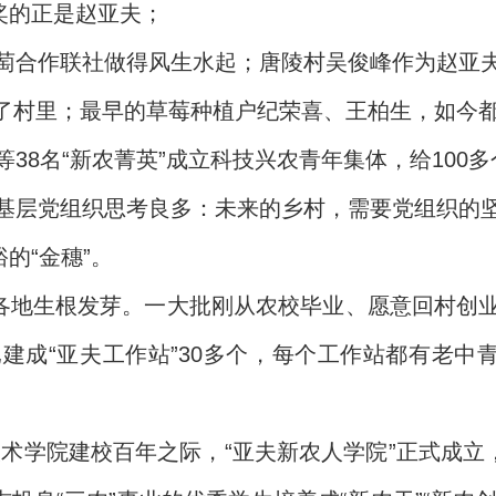
奖的正是赵亚夫；
萄合作联社做得风生水起；唐陵村吴俊峰作为赵亚
到了村里；最早的草莓种植户纪荣喜、王柏生，如今
38名“新农菁英”成立科技兴农青年集体，给100
基层党组织思考良多：未来的乡村，需要党组织的
的“金穗”。
在各地生根发芽。一大批刚从农校毕业、愿意回村创
建成“亚夫工作站”30多个，每个工作站都有老中青
业技术学院建校百年之际，“亚夫新农人学院”正式成立