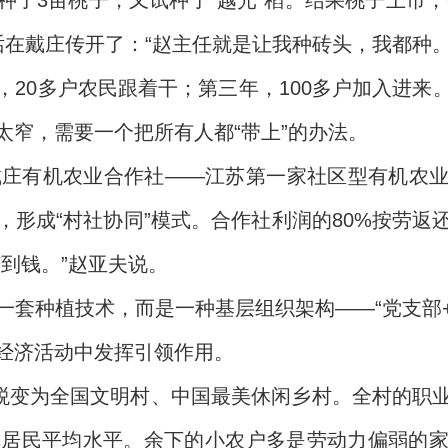
了3亩桃子，又试种了“越光”稻。结果桃子上市，
在戴庄传开了：“赵主任就是让我种砖头，我都种。
，20多户农民跟着干；第三年，100多户加入进来
太窄，需要一个把所有人都“带上”的办法。
了戴庄有机农业合作社——江苏第一家社区型有机农
形成“村社协同”模式。合作社利润的80%按劳返
到钱。”赵亚夫说。
一套种植技术，而是一种基层组织架构——“党支部+
经济活动中发挥引领作用。
已蜕变为全国文明村、中国最美休闲乡村。全村的职
镇居民平均水平。余下的小农户多是劳动力偏弱的