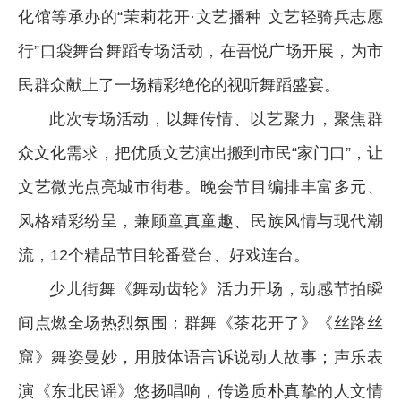
化馆等承办的“茉莉花开·文艺播种 文艺轻骑兵志愿
行”口袋舞台舞蹈专场活动，在吾悦广场开展，为市
民群众献上了一场精彩绝伦的视听舞蹈盛宴。
此次专场活动，以舞传情、以艺聚力，聚焦群
众文化需求，把优质文艺演出搬到市民“家门口”，让
文艺微光点亮城市街巷。晚会节目编排丰富多元、
风格精彩纷呈，兼顾童真童趣、民族风情与现代潮
流，12个精品节目轮番登台、好戏连台。
少儿街舞《舞动齿轮》活力开场，动感节拍瞬
间点燃全场热烈氛围；群舞《茶花开了》《丝路丝
窟》舞姿曼妙，用肢体语言诉说动人故事；声乐表
演《东北民谣》悠扬唱响，传递质朴真挚的人文情