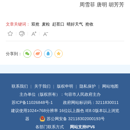
周雪菲 唐明 胡芳芳
文章关键词：
双抢
麦粒
赶茬口
晴好天气
抢收
分享到：
联系我们
|
关于我们
|
版权申明
|
隐私保护
|
网站地图
主办单位（版权所有）：句容市人民政府主办
苏ICP备11026848号-1
政府网站标识码：3211830011
建议使用1024×768分辨率 16位以上颜色 IE8.0版本以上浏览
器
苏公网安备 32118302000193号
各部门联系方式
网站支持IPV6