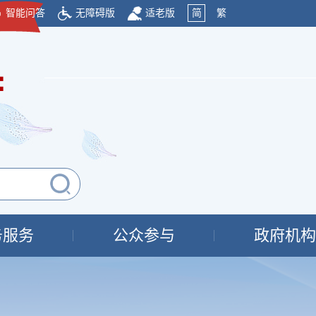
智能问答
无障碍版
适老版
简
繁
府
务服务
公众参与
政府机构