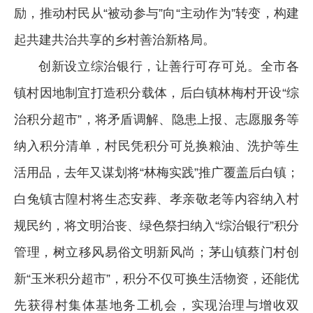
励，推动村民从“被动参与”向“主动作为”转变，构建
起共建共治共享的乡村善治新格局。
创新设立综治银行，让善行可存可兑。全市各
镇村因地制宜打造积分载体，后白镇林梅村开设“综
治积分超市”，将矛盾调解、隐患上报、志愿服务等
纳入积分清单，村民凭积分可兑换粮油、洗护等生
活用品，去年又谋划将“林梅实践”推广覆盖后白镇；
白兔镇古隍村将生态安葬、孝亲敬老等内容纳入村
规民约，将文明治丧、绿色祭扫纳入“综治银行”积分
管理，树立移风易俗文明新风尚；茅山镇蔡门村创
新“玉米积分超市”，积分不仅可换生活物资，还能优
先获得村集体基地务工机会，实现治理与增收双