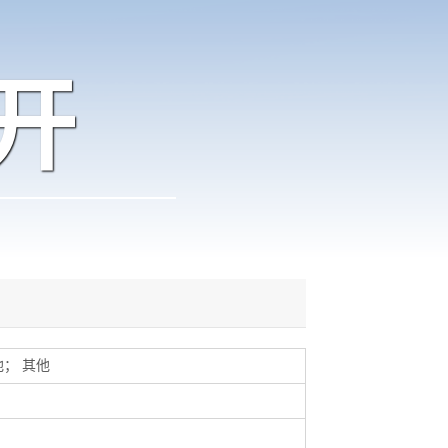
开
他
；
其他