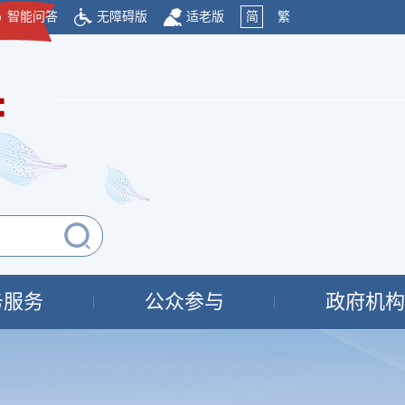
智能问答
无障碍版
适老版
简
繁
府
务服务
公众参与
政府机构